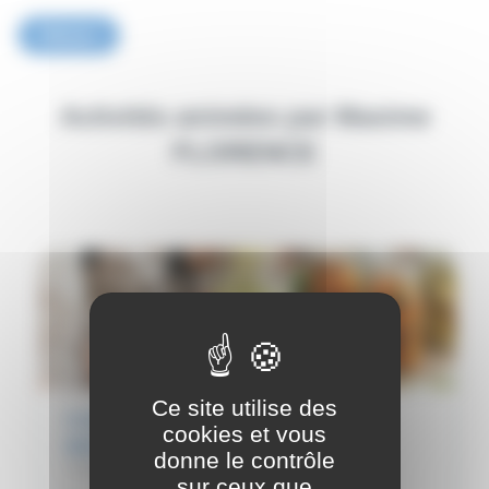
Retour
Activités animées par Maxime
FLORENCE
Ce site utilise des
CUISINE VÉGÉTARIENNE &
cookies et vous
MICROBIOTE
donne le contrôle
Code GA032
sur ceux que