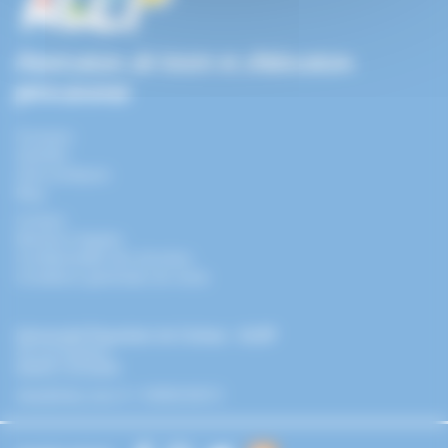
Association de loisirs et d'éducation
permanente
À propos
Activités
Infos pratiques
Blog
Contact
Mentions légales
Confidentialité des données
Conditions générales de vente
Université Populaire de Colmar - ALEP
44 rue Ampère
68000 COLMAR
alep@alep.asso.fr
/
0389233672