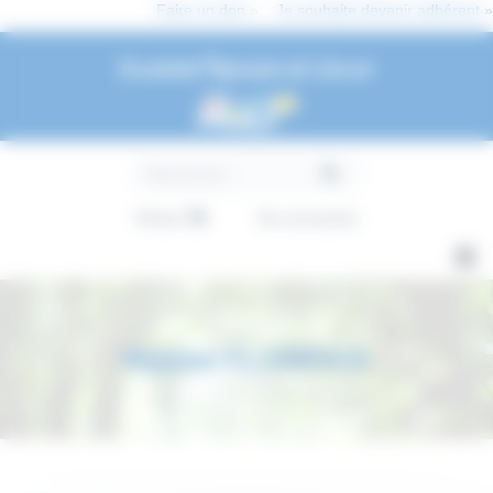
Panneau de gestion des cookies
Faire un don »
Je souhaite devenir adhérent »
Université Populaire de Colmar
Panier
Se connecter
Maxime FLORENCE