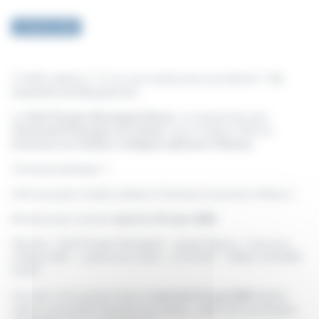
13 février 2026
Tu kiffes pâtisser ? Tu as une recette perso qui déchire ?
Ce
concours est fait pour toi
!
Le
Club Prosper Montagné Alsace
, en partenariat avec
l'
Université Populaire de Colmar
, lance l'édition 2026 du
Concours du meilleur collégien pâtissier d'Alsace
.
Comment participer ?
Crée ta propre recette mettant à l'honneur la pomme d'Alsace !
Envoie-la par courrier
avant le 15 mars 2026
.
Adresse : Club Prosper Montagné - section Alsace - Concours
collège 2026 - 1 place de la Gare - CS 40 007 - 68001 COLMAR
Cedex
A la clef ? Une grande finale le
mercredi 13 mai 2026
(après-
midi) à l'Université Populaire de Colmar - ALEP (44 rue Ampère