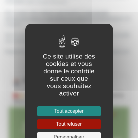
COLMAR) avec un jury de pros !
Des coupes, des cadeaux gourmands et
une journée
d'immersion dans un laboratoire de pâtisserie professionnel
sont
à gagner.
Que tu sois team tarte, team entremets ou team dessert revisité,
ose montrer ton talent !
Règlement complet sur demande à :
prosperalsace@gmail.com
Ce site utilise des
cookies et vous
donne le contrôle
sur ceux que
vous souhaitez
activer
Tout accepter
Tout refuser
Personnaliser