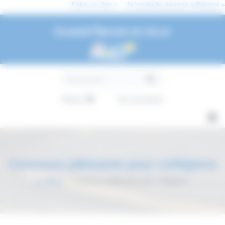
Panneau de gestion des cookies
Faire un don »
Je souhaite devenir adhérent »
Université Populaire de Colmar
Panier
Se connecter
Concours pâtisserie pour collégiens
Le Blog
>
Concours pâtisserie pour collégiens