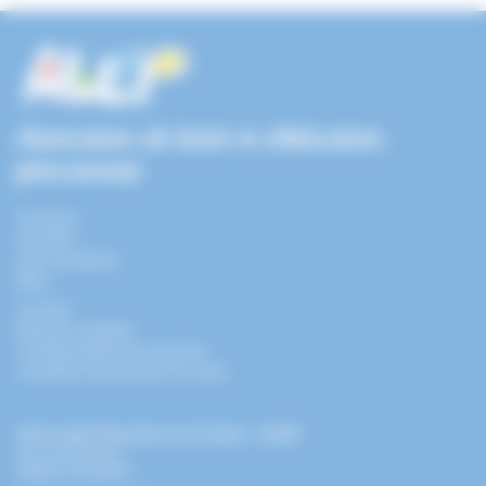
Association de loisirs et d'éducation
permanente
À propos
Activités
Infos pratiques
Blog
Contact
Mentions légales
Confidentialité des données
Conditions générales de vente
Université Populaire de Colmar - ALEP
44 rue Ampère
68000 COLMAR