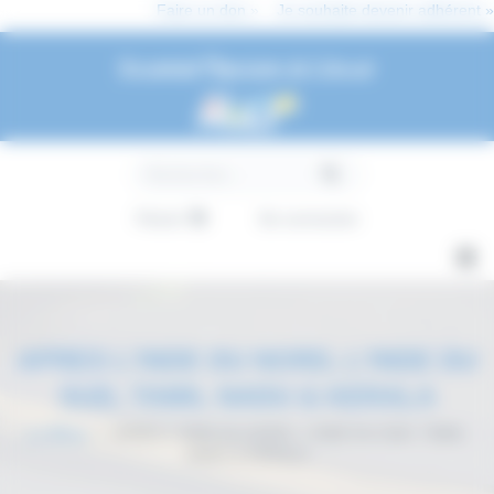
Panneau de gestion des cookies
Faire un don »
Je souhaite devenir adhérent »
Université Populaire de Colmar
Panier
Se connecter
APRES L'INDE DU NORD, L'INDE DU
SUD, TAMIL NADU & KERALA
Le Blog
>
APRES L'INDE DU NORD, L'INDE DU SUD, TAMIL
NADU & KERALA