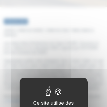
23 janvier 2025
APRES L'INDE DU NORD, L'INDE DU SUD, TAMIL NADU &
KERALA
avec Maria Mutz (Professeure de Yoga à l'ALEP) Circuit de 14
jours / départ le 1er décembre 2025, organisé par SYLTOURS
pour les membres de l’ALEP
Gigantesque pointe noire plongeant dans l’océan Indien, le sud
de l’Inde est le coeur chaud et humide de ce grand pays. Sa
luxuriance contraste avec les montagnes coiffées de neige et les
plaines brûlées par le soleil du Nord. Découvrez les vieux temples
hindous du Tamil Nadu et du Karnataka, la jungle urbaine de
Bengaluru), les réserves forestières, les cultures aborigènes
rurales préservées, les backwaters (canaux) ourlés de palmiers.
Nicolas Ossola, Tel. : 03 83 62 34 96 / 06 75 07 80 83 / Courriel :
n.ossola@syltours.fr
Ce site utilise des