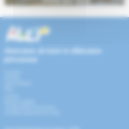
Association de loisirs et d'éducation
permanente
À propos
Activités
Infos pratiques
Blog
Contact
Mentions légales
Confidentialité des données
Conditions générales de vente