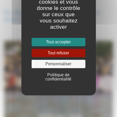
cookies et vous
donne le contrôle
En cliquant sur ce lien vous accéderez au
sur ceux que
programme détaillé du voyage
vous souhaitez
activer
Réservez votre place
Tout accepter
Tout refuser
Personnaliser
Politique de
confidentialité