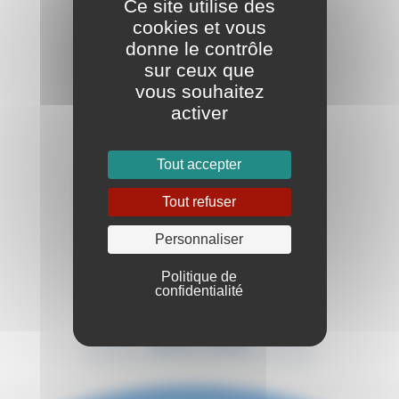
Ce site utilise des
cookies et vous
donne le contrôle
sur ceux que
vous souhaitez
activer
Remise en forme
Tout accepter
Tout refuser
Personnaliser
Politique de
confidentialité
Sports - Loisirs